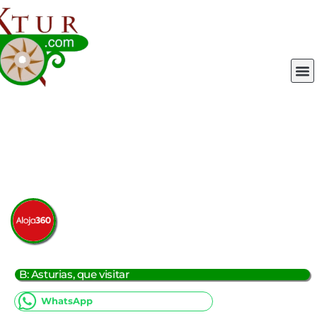
Ir
al
contenido
M
B: Asturias, que visitar
WhatsApp