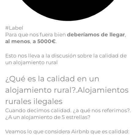
#Label
Para que nos fuera bien
deberíamos de llegar
,
al menos
,
a 5000€
.
Esto nos lleva a la discusión sobre la calidad de
un alojamiento rural
¿Qué es la calidad en un
alojamiento rural?.Alojamientos
rurales ilegales
Cuando decimos calidad. ¿a qué nos referimos?.
¿A un alojamiento de 5 estrellas?
Veamos lo que considera Airbnb que es calidad: