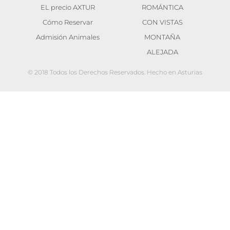
EL precio AXTUR
ROMÁNTICA
Cómo Reservar
CON VISTAS
Admisión Animales
MONTAÑA
ALEJADA
© 2018 Todos los Derechos Reservados. Hecho en Asturias