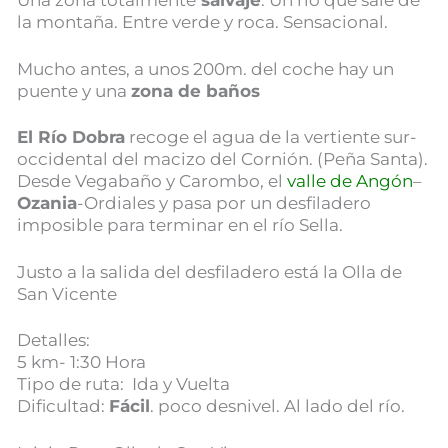
Una zona totalmente
salvaje
. Un río que sale de
la montaña. Entre verde y roca. Sensacional.
Mucho antes, a unos 200m. del coche hay un
puente y una
zona de baños
El Río Dobra
recoge el agua de la vertiente sur-
occidental del macizo del Cornión. (Peña Santa).
Desde Vegabaño y Carombo, el
valle de Angón
–
Ozania
-Ordiales y pasa por un desfiladero
imposible para terminar en el río Sella.
Justo a la salida del desfiladero está la Olla de
San Vicente
Detalles:
5 km- 1:30 Hora
Tipo de ruta: Ida y Vuelta
Dificultad:
Fácil
. poco desnivel. Al lado del río.