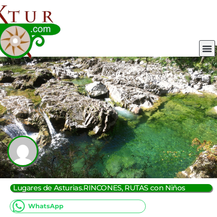
Ir
al
contenido
M
Lugares de Asturias.RINCONES
,
RUTAS con Niños
WhatsApp