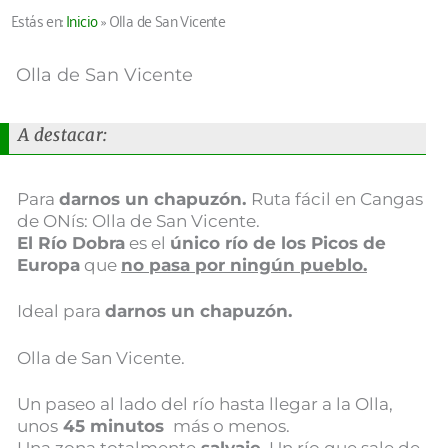
Estás en:
Inicio
»
Olla de San Vicente
Olla de San Vicente
A destacar:
Para
darnos un chapuzón.
Ruta fácil en Cangas
de ONís: Olla de San Vicente.
El Río Dobra
es el
único río de los Picos de
Europa
que
no pasa por ningún pueblo.
Ideal para
darnos un chapuzón.
Olla de San Vicente.
Un paseo al lado del río hasta llegar a la Olla,
unos
45 minutos
más o menos.