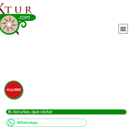
Ir
al
contenido
M
B: Asturias, que visitar
WhatsApp