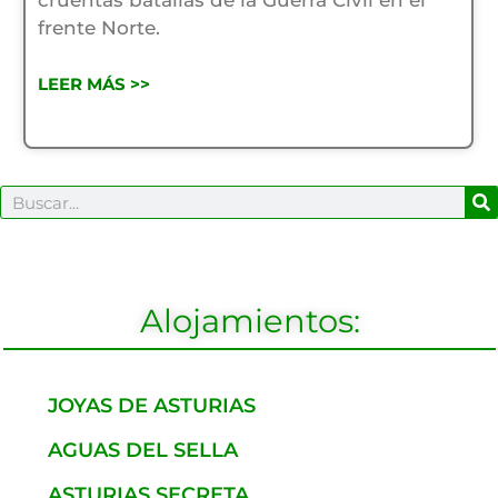
cruentas batallas de la Guerra Civil en el
frente Norte.
LEER MÁS >>
B
Buscar
Alojamientos:
JOYAS DE ASTURIAS
AGUAS DEL SELLA
ASTURIAS SECRETA