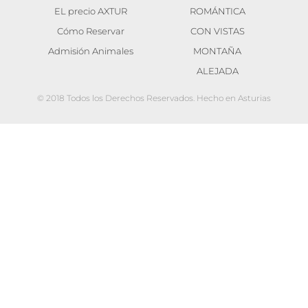
EL precio AXTUR
ROMÁNTICA
Cómo Reservar
CON VISTAS
Admisión Animales
MONTAÑA
ALEJADA
© 2018 Todos los Derechos Reservados. Hecho en Asturias