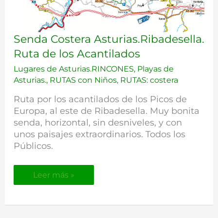
Senda
Senda Costera Asturias.Ribadesella.
Costera
Ruta de los Acantilados
Asturias.Ribadesella.
Ruta
Lugares de Asturias.RINCONES
,
Playas de
de
Asturias.
,
RUTAS con Niños
,
RUTAS: costera
los
Acantilados
Ruta por los acantilados de los Picos de
Europa, al este de Ribadesella. Muy bonita
senda, horizontal, sin desniveles, y con
unos paisajes extraordinarios. Todos los
Públicos.
Leer más »