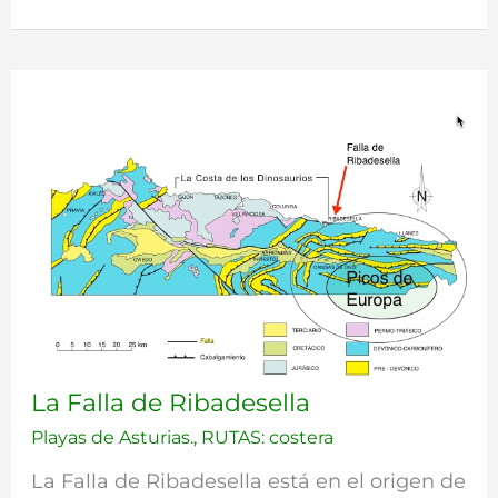
La
La Falla de Ribadesella
Falla
Playas de Asturias.
,
RUTAS: costera
de
Ribadesella
La Falla de Ribadesella está en el origen de