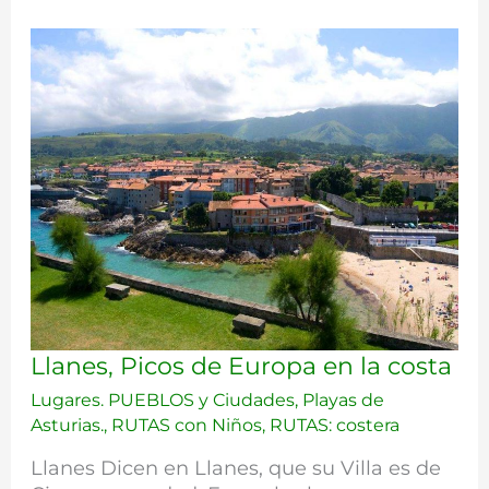
Llanes,
Llanes, Picos de Europa en la costa
Picos
Lugares. PUEBLOS y Ciudades
,
Playas de
de
Asturias.
,
RUTAS con Niños
,
RUTAS: costera
Europa
en
Llanes Dicen en Llanes, que su Villa es de
la