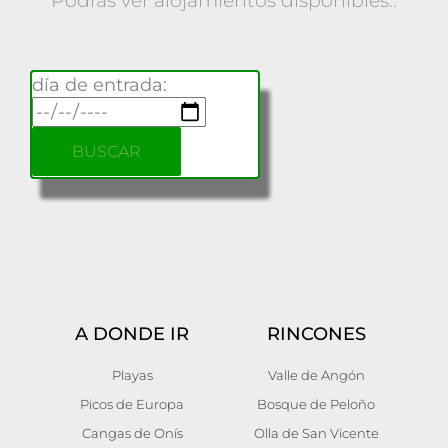
Podrás ver alojamientos disponibles..
o
r
día de entrada:
:
A DONDE IR
RINCONES
Playas
Valle de Angón
Picos de Europa
Bosque de Peloño
Cangas de Onís
Olla de San Vicente