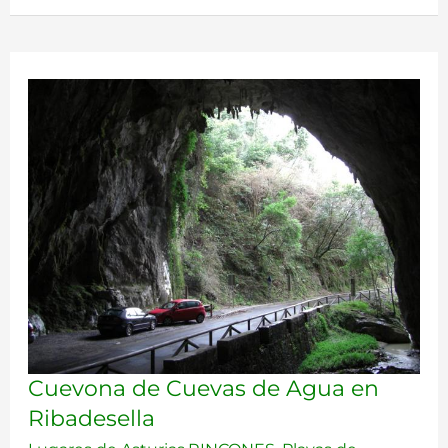
Cuevona
Cuevona de Cuevas de Agua en
de
Ribadesella
Cuevas
de