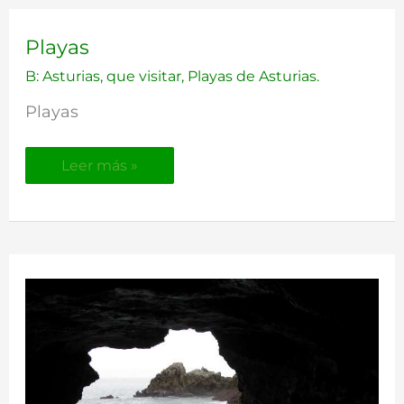
Playas
Playas
B: Asturias, que visitar
,
Playas de Asturias.
Playas
Leer más »