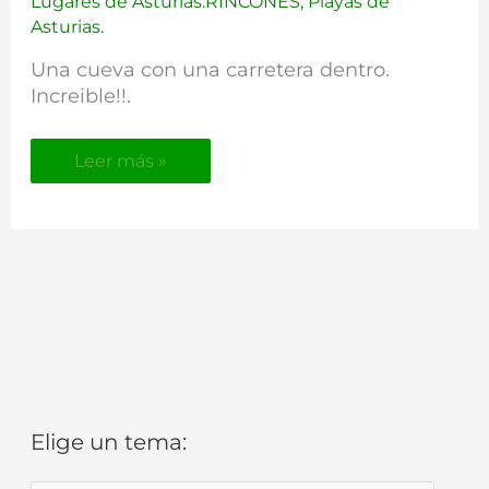
Lugares de Asturias.RINCONES
,
Playas de
Agua
Asturias.
en
Ribadesella
Una cueva con una carretera dentro.
Increible!!.
Leer más »
Elige un tema:
E