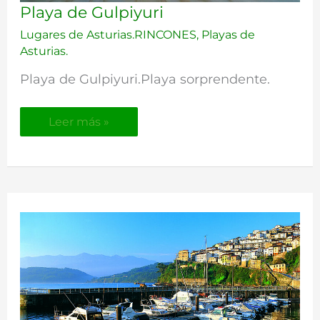
Playa
Playa de Gulpiyuri
de
Lugares de Asturias.RINCONES
,
Playas de
Gulpiyuri
Asturias.
Playa de Gulpiyuri.Playa sorprendente.
Leer más »