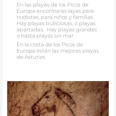
En las playas de los Picos de
Europa encontrarás layas para
nudistas, para niños y familias.
Hay playas bulliciosas, o playas
apartadas. Hay playas grandes
o hasta playas sin mar
En la costa de los Picos de
Europa están las mejores playas
de Asturias.