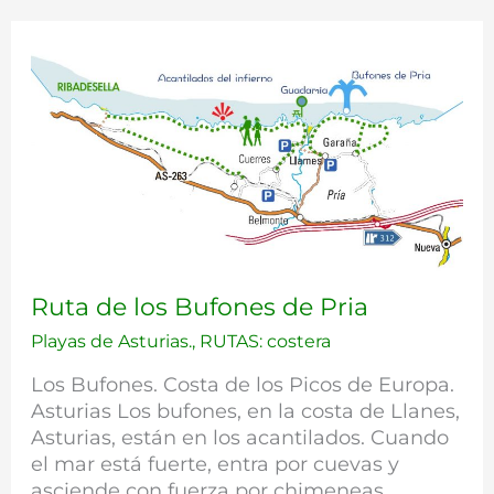
Ruta
Ruta de los Bufones de Pria
de
Playas de Asturias.
,
RUTAS: costera
los
Bufones
Los Bufones. Costa de los Picos de Europa.
de
Asturias Los bufones, en la costa de Llanes,
Pria
Asturias, están en los acantilados. Cuando
el mar está fuerte, entra por cuevas y
asciende con fuerza por chimeneas,