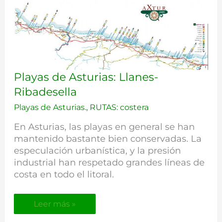
Playas
Playas de Asturias: Llanes-
de
Ribadesella
Asturias:
Llanes-
Playas de Asturias.
,
RUTAS: costera
Ribadesella
En Asturias, las playas en general se han
mantenido bastante bien conservadas. La
especulación urbanística, y la presión
industrial han respetado grandes líneas de
costa en todo el litoral.
Leer más »