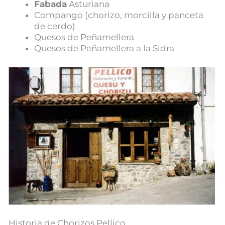
Fabada
Asturiana
Compango (chorizo, morcilla y panceta
de cerdo)
Quesos de Peñamellera
Quesos de Peñamellera a la Sidra
Historia de Chorizos Pellico