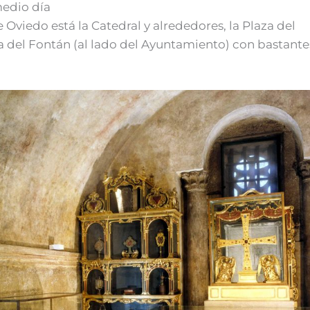
medio día
 Oviedo está la Catedral y alrededores, la Plaza del
a del Fontán (al lado del Ayuntamiento) con bastante