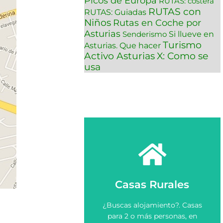
Picos de Europa
RUTAS: costera
RUTAS con
RUTAS: Guiadas
Niños
Rutas en Coche por
Asturias
Si llueve en
Senderismo
Turismo
Asturias. Que hacer
Activo Asturias
X: Como se
usa
Ver más
Casas Rurales
rural en Asturias.
Elige y Reserva una casa
¿Buscas alojamiento?. Casas
Asturias
para 2 o más personas, en
Casas Rurales en