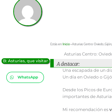
Estás en:
Inicio
»
Asturias Centro: Oviedo, Gijón,
Asturias Centro: Oviedo
B: Asturias, que visitar
A destacar:
Una escapada de un día
Un día en Oviedo o Gijó
WhatsApp
Desde los Picos de Euro
importantes de Asturias:
Mi recomendación es
v