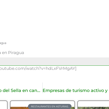
ragua
a en Piragua
youtube.com/watch?v=hdLxFVrMgAY]
RioSella.com – Descenso del Sella en canoa.
RESTAURANTES EN ASTURIAS.