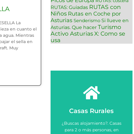
Picos de Europa
RUTAS: costera
RUTAS con
RUTAS: Guiadas
LLA
Niños
Rutas en Coche por
Asturias
Si llueve en
Senderismo
SELLA La
Turismo
Asturias. Que hacer
eza en cuanto el
Activo Asturias
X: Como se
a agua. Mientras
usa
ajar el sella en
raft. Muy
Ver más
Casas Rurales
rural en Asturias.
Elige y Reserva una casa
¿Buscas alojamiento?. Casas
Asturias
para 2 o más personas, en
Casas Rurales en