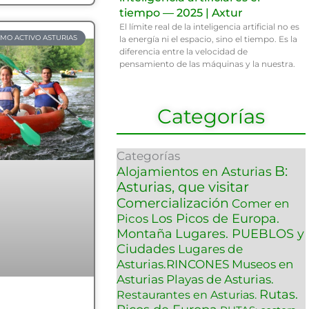
tiempo — 2025 | Axtur
El límite real de la inteligencia artificial no es
SMO ACTIVO ASTURIAS
la energía ni el espacio, sino el tiempo. Es la
diferencia entre la velocidad de
pensamiento de las máquinas y la nuestra.
Categorías
Categorías
B:
Alojamientos en Asturias
Asturias, que visitar
Comercialización
Comer en
Los Picos de Europa.
Picos
Montaña
Lugares. PUEBLOS y
Ciudades
Lugares de
Asturias.RINCONES
Museos en
Asturias
Playas de Asturias.
Rutas.
Restaurantes en Asturias.