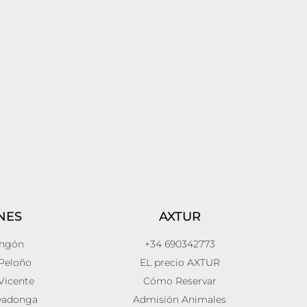
NES
AXTUR
Angón
+34 690342773
Peloño
EL precio AXTUR
Vicente
Cómo Reservar
vadonga
Admisión Animales