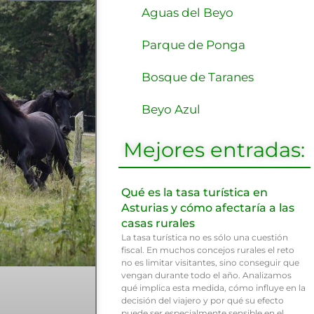
Aguas del Beyo
Parque de Ponga
Bosque de Taranes
Beyo Azul
Mejores entradas:
Qué es la tasa turística en
Asturias y cómo afectaría a las
casas rurales
La tasa turística no es sólo una cuestión
fiscal. En muchos concejos rurales el reto
no es limitar visitantes, sino conseguir que
vengan durante todo el año. Analizamos
qué implica esta medida, cómo influye en la
decisión del viajero y por qué su efecto
puede ser especialmente sensible en el