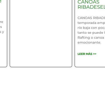
e
CANOAS
RIBADESE
CANOAS RIBADE
re
temporada empi
is
río baja con poc
s y
tanto se puede b
Rafting o canoa 
emocionante.
LEER MÁS >>