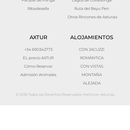
Parque de Ponga
Lagos de Covadonga
Ribadesella
Ruta del Beyu Pen
Otros Rincones de Asturias
AXTUR
ALOJAMIENTOS
+34 690342773
CON JACUZZI
EL precio AXTUR
ROMÁNTICA
Cómo Reservar
CON VISTAS
Admisión Animales
MONTAÑA
ALEJADA
© 2018 Todos los Derechos Reservados. Hecho en Asturias