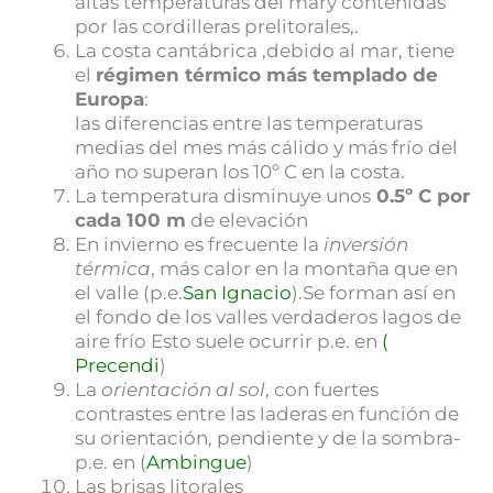
altas temperaturas del mary contenidas
por las cordilleras prelitorales,.
La costa cantábrica ,debido al mar, tiene
el
régimen térmico más templado de
Europa
:
las diferencias entre las temperaturas
medias del mes más cálido y más frío del
año no superan los 10º C en la costa.
La temperatura disminuye unos
0.5º C por
cada 100 m
de elevación
En invierno es frecuente la
inversión
térmica
, más calor en la montaña que en
el valle (p.e.
San Ignacio
).Se forman así en
el fondo de los valles verdaderos lagos de
aire frío Esto suele ocurrir p.e. en
(
Precendi
)
La
orientación al sol
, con fuertes
contrastes entre las laderas en función de
su orientación, pendiente y de la sombra-
p.e. en (
Ambingue
)
Las brisas litorales