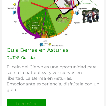
Guia
Guia Berrea en Asturias
Berrea
RUTAS: Guiadas
en
Asturias
El celo del Ciervo es una oportunidad para
salir a la naturaleza y ver ciervos en
libertad. La Berrea en Asturias.
Emocionante experiencia, disfrútala con un
guía.
Leer más »