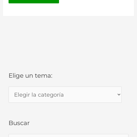
Elige un tema:
E
l
i
g
Buscar
e