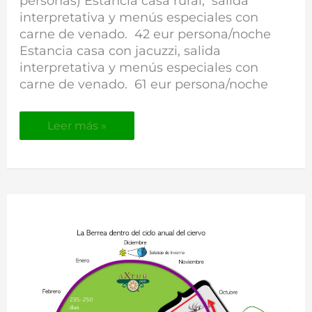
personas) Estancia casa rural, salida
en
interpretativa y menús especiales con
Asturias
carne de venado. 42 eur persona/noche
Estancia casa con jacuzzi, salida
interpretativa y menús especiales con
carne de venado. 61 eur persona/noche
Leer más »