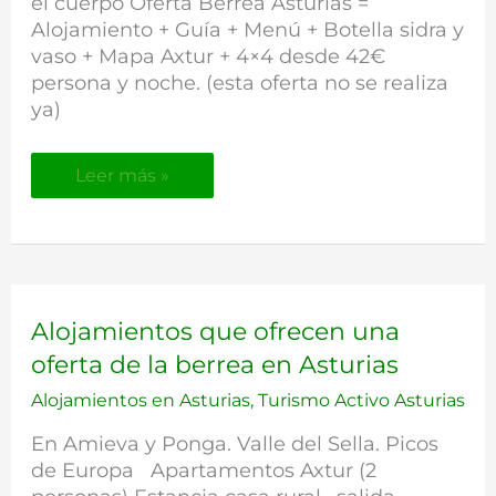
el cuerpo Oferta Berrea Asturias =
Alojamiento + Guía + Menú + Botella sidra y
vaso + Mapa Axtur + 4×4 desde 42€
persona y noche. (esta oferta no se realiza
ya)
Leer más »
Alojamientos
Alojamientos que ofrecen una
que
oferta de la berrea en Asturias
ofrecen
una
Alojamientos en Asturias
,
Turismo Activo Asturias
oferta
En Amieva y Ponga. Valle del Sella. Picos
de
la
de Europa Apartamentos Axtur (2
berrea