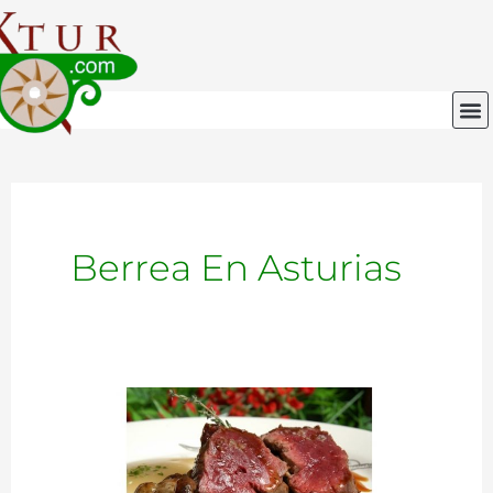
Ir
al
contenido
M
Berrea En Asturias