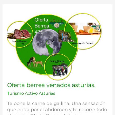
Oferta
Oferta berrea venados asturias.
berrea
Turismo Activo Asturias
venados
asturias.
Te pone la carne de gallina. Una sensación
que entra por el abdomen y te recorre todo