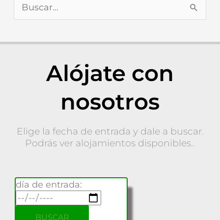
u
B
n
u
t
s
e
Alójate con
c
m
a
nosotros
a
r
:
p
Elige la fecha de entrada y dale a buscar.
Podrás ver alojamientos disponibles..
o
r
día de entrada:
: