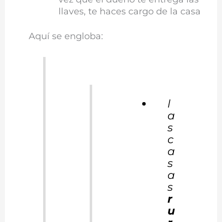
llaves, te haces cargo de la casa
Aquí se engloba:
l
a
s
c
a
s
a
s
r
u