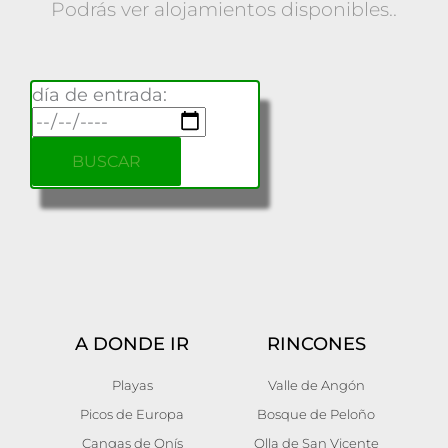
Podrás ver alojamientos disponibles..
o
r
día de entrada:
:
A DONDE IR
RINCONES
Playas
Valle de Angón
Picos de Europa
Bosque de Peloño
Cangas de Onís
Olla de San Vicente