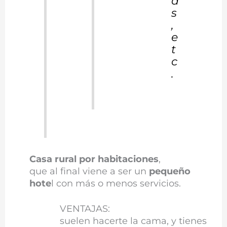
a
s
,
e
t
c
.
Casa rural por habitaciones
,
que al final viene a ser un
pequeño
hote
l con más o menos servicios.
VENTAJAS:
suelen hacerte la cama, y tienes