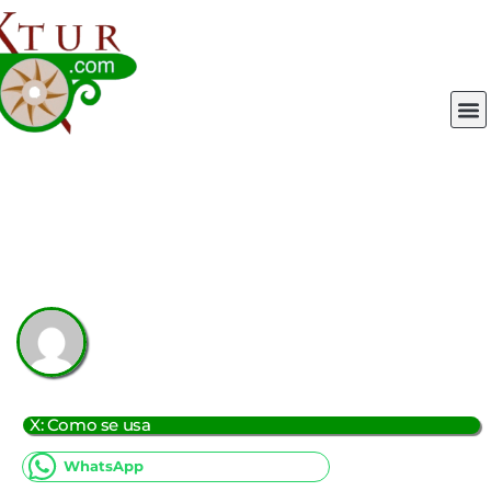
Ir
al
contenido
M
X: Como se usa
WhatsApp