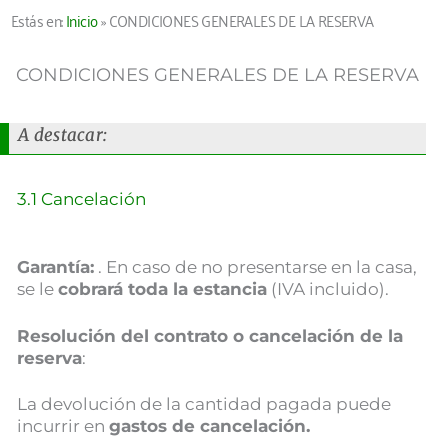
Estás en:
Inicio
»
CONDICIONES GENERALES DE LA RESERVA
CONDICIONES GENERALES DE LA RESERVA
A destacar:
Página
,
Página
,
Página
,
Página
,
Página
,
Página
3.1 Cancelación
Garantía:
. En caso de no presentarse en la casa,
se le
cobrará toda la estancia
(IVA incluido).
Resolución del contrato o cancelación de la
reserva
:
La devolución de la cantidad pagada puede
incurrir en
gastos de cancelación.