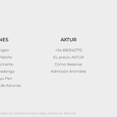
NES
AXTUR
Angón
+34 690342773
Peloño
EL precio AXTUR
Vicente
Cómo Reservar
vadonga
Admisión Animales
eyu Pen
de Asturias
Todos los Derechos Reservados. Hecho en Asturias