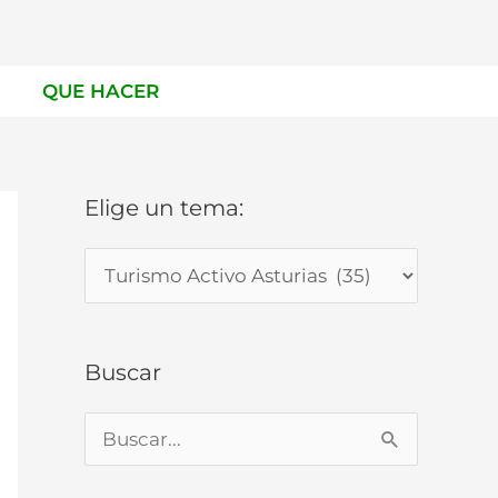
QUE HACER
Elige un tema:
E
l
i
g
Buscar
e
u
B
n
u