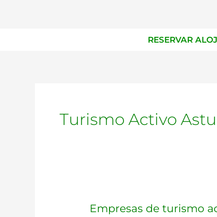
Ir
al
contenido
RESERVAR ALO
Turismo Activo Astu
Empresas
Empresas de turismo act
de