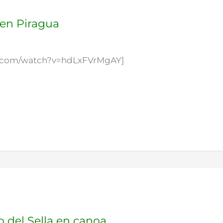
 en Piragua
e.com/watch?v=hdLxFVrMgAY]
 del Sella en canoa.