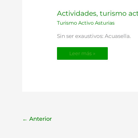
Actividades,
Actividades, turismo ac
turismo
Turismo Activo Asturias
activo
Sin ser exaustivos: Acuasella.
Leer más »
←
Anterior