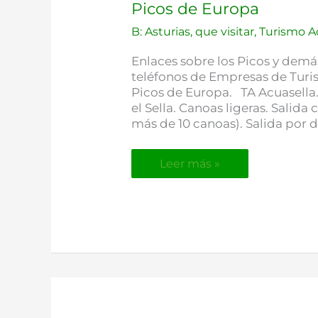
Picos de Europa
turismo
activo
B: Asturias, que visitar
,
Turismo Ac
y
multiactividad
Enlaces sobre los Picos y demá
en
teléfonos de Empresas de Turis
los
Picos de Europa. TA Acuasell
Picos
el Sella. Canoas ligeras. Salida
de
más de 10 canoas). Salida por d
Europa
Leer más »