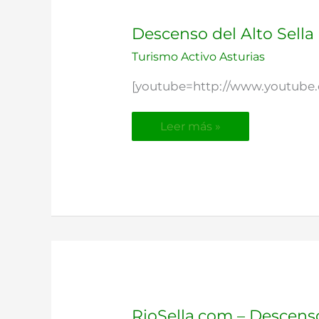
Descenso
Descenso del Alto Sella
del
Turismo Activo Asturias
Alto
Sella
[youtube=http://www.youtub
en
Piragua
Leer más »
RioSella.com
RioSella.com – Descenso