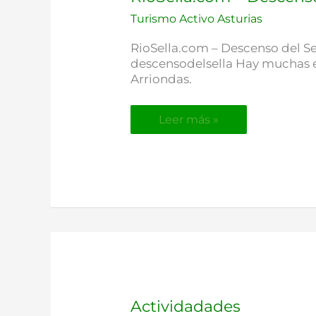
–
Turismo Activo Asturias
Descenso
del
RioSella.com – Descenso del S
Sella
descensodelsella Hay muchas 
en
Arriondas.
canoa.
Leer más »
Actividadades
Actividadades