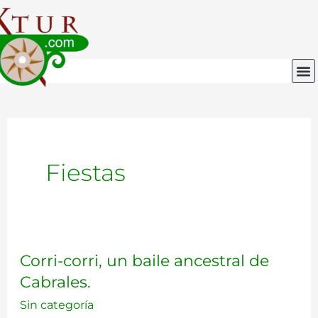
Ir
al
contenido
M
Fiestas
Corri-
Corri-corri, un baile ancestral de
corri,
Cabrales.
un
baile
Sin categoría
ancestral