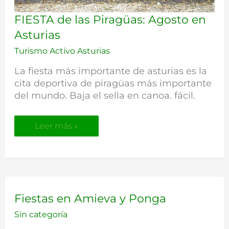
FIESTA
FIESTA de las Piragüas: Agosto en
de
Asturias
las
Piragüas:
Turismo Activo Asturias
Agosto
La fiesta más importante de asturias es la
en
Asturias
cita deportiva de piragüas más importante
del mundo. Baja el sella en canoa. fácil.
Leer más »
Fiestas
Fiestas en Amieva y Ponga
en
Sin categoría
Amieva
y