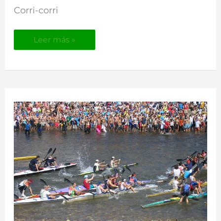
Corri-corri
de
Cabrales.
Leer más »