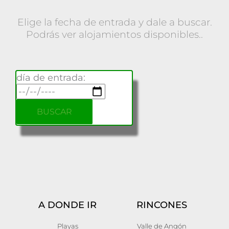
:
p
Elige la fecha de entrada y dale a buscar.
Podrás ver alojamientos disponibles..
o
r
día de entrada:
:
A DONDE IR
RINCONES
Playas
Valle de Angón