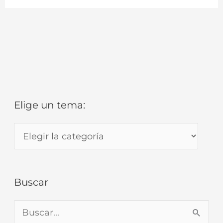
Elige un tema:
E
l
i
g
Buscar
e
u
B