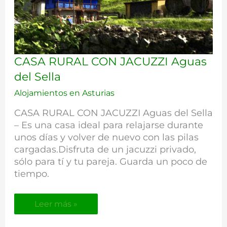
CASA
CASA RURAL CON JACUZZI Aguas
RURAL
del Sella
CON
JACUZZI
Alojamientos en Asturias
Aguas
CASA RURAL CON JACUZZI Aguas del Sella
del
Sella
– Es una casa ideal para relajarse durante
unos días y volver de nuevo con las pilas
cargadas.Disfruta de un jacuzzi privado,
sólo para tí y tu pareja. Guarda un poco de
tiempo.
Leer más »