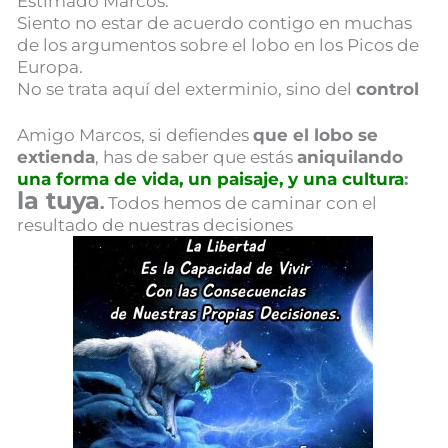
Estimado Marcos:
Siento no estar de acuerdo contigo en muchas
de los argumentos sobre el lobo en los Picos de
Europa.
No se trata aquí del exterminio, sino del
control
Amigo Marcos, si defiendes
que el lobo se
extienda
, has de saber que estás
aniquilando
una forma de vida, un paisaje, y una cultura
:
la tuya
.
Todos hemos de caminar con el
resultado de nuestras decisiones