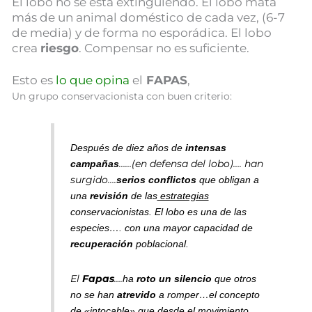
El lobo no se está extinguiendo. El lobo mata
más de un animal doméstico de cada vez, (6-7
de media) y de forma no esporádica. El lobo
crea
riesgo
. Compensar no es suficiente.
Esto es
lo que opina
el
FAPAS
,
Un grupo conservacionista con buen criterio:
Después de diez años de
intensas
……(en defensa del lobo)…. han
campañas
surgido….
serios conflictos
que obligan a
una
revisión
de las
estrategias
conservacionistas. El lobo es una de las
especies…. con
una mayor capacidad de
recuperación
poblacional.
El
Fapas
….
ha
roto un silencio
que otros
no se han
atrevido
a romper…e
l concepto
de «intocable» que desde el movimiento